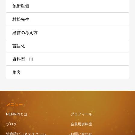
施術単価
村松先生
経営の考え方
言語化
資料室 I'll
集客
メニュー
NENRINとは
プロフィール
ブログ
会員用資料室
治療院ビジネススクール
お問い合わせ