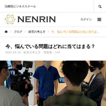
SEARCH
治療院ビジネススクール
ログイン
ブログ
経営の考え方
今、悩んでいる問題はどれに当てはまる？
ホーム
今、悩んでいる問題はどれに当てはまる？
2021.06.16
経営の考え方
閲覧数：144