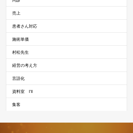
問診
売上
患者さん対応
施術単価
村松先生
経営の考え方
言語化
資料室 I'll
集客