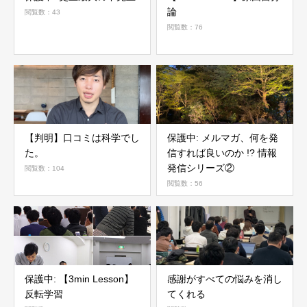
論
閲覧数：43
閲覧数：76
【判明】口コミは科学でし
保護中: メルマガ、何を発
た。
信すれば良いのか !? 情報
発信シリーズ②
閲覧数：104
閲覧数：56
保護中: 【3min Lesson】
感謝がすべての悩みを消し
反転学習
てくれる