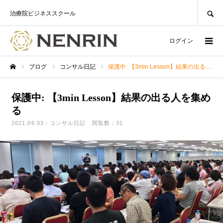
SEARCH
治療院ビジネススクール
ログイン
ブログ
コンサル日記
保護中: 【3min Lesson】結果の出る人を集める
ホーム
保護中: 【3min Lesson】結果の出る人を集め
る
2021.06.03
コンサル日記
閲覧数：31