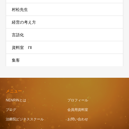
村松先生
経営の考え方
言語化
資料室 I'll
集客
メニュー
NENRINとは
プロフィール
ブログ
会員用資料室
治療院ビジネススクール
お問い合わせ