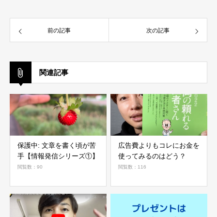
前の記事
次の記事
関連記事
保護中: 文章を書く頃が苦
広告費よりもコレにお金を
手【情報発信シリーズ①】
使ってみるのはどう？
閲覧数：90
閲覧数：116