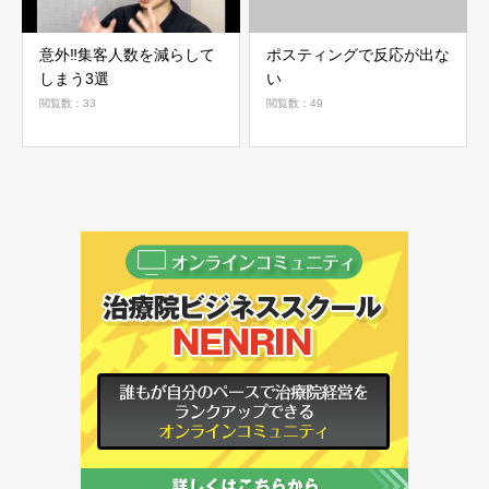
意外‼集客人数を減らして
ポスティングで反応が出な
しまう3選
い
閲覧数：33
閲覧数：49